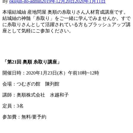
By
okujun-ito-admin
2019年12月20日
2020年1月11日
本場結城紬 産地問屋 奥順の糸取りさん人材育成講座です。
結城紬の神髄「糸取り」をご一緒に学んでみませんか。すで
に糸取りさんとして活躍されている方もブラッシュアップ講
座として気軽にご参加ください。
「第21回 奥順 糸取り講座」
開催日時：2020年1月23日(木）午前10時~12時
会場：つむぎの館 陳列館
講師：奥順株式会社 水越和子
定員：3名
参加費：無料/要予約