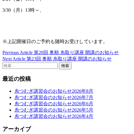
3/30（月）13時～、
※上記開催日のご予約も随時お受けしています。
Previous Article
第20回 奥順 糸取り講座 開講のお知らせ
投
Next Article
第23回 奥順 糸取り講座 開講のお知らせ
稿
検
索:
ナ
最近の投稿
ビ
ゲ
糸つむぎ講習会のお知らせ2026年8月
糸つむぎ講習会のお知らせ2026年7月
ー
糸つむぎ講習会のお知らせ2026年6月
糸つむぎ講習会のお知らせ2026年5月
シ
糸つむぎ講習会のお知らせ2026年4月
ョ
アーカイブ
ン