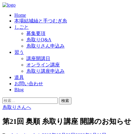
Skip
to
Home
content
結城紬の老舗「奥順」では、良質の糸を
奥順株式会社
本場結城紬と手つむぎ糸
つむいでくださる糸取りさんを、随時
しごと
募集要項
募集しています。
糸取りQ&A
糸取りさん申込み
習う
講座開講日
オンライン講座
糸取り講座申込み
道具
お問い合わせ
Blog
検
索:
糸取りさんへ
第21回 奥順 糸取り講座 開講のお知らせ