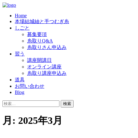
Skip
to
Home
content
結城紬の老舗「奥順」では、良質の糸を
奥順株式会社
本場結城紬と手つむぎ糸
つむいでくださる糸取りさんを、随時
しごと
募集要項
募集しています。
糸取りQ&A
糸取りさん申込み
習う
講座開講日
オンライン講座
糸取り講座申込み
道具
お問い合わせ
Blog
検
索:
月:
2025年3月