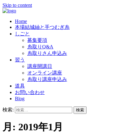
Skip to content
Home
結城紬の老舗「奥順」では、良質の糸
奥順株式会社
本場結城紬と手つむぎ糸
しごと
募集要項
糸取りQ&A
糸取りさん申込み
習う
講座開講日
オンライン講座
糸取り講座申込み
道具
お問い合わせ
Blog
検索:
月:
2019年1月