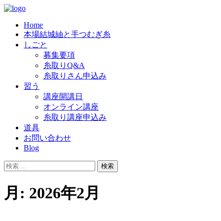
Skip
to
Home
content
結城紬の老舗「奥順」では、良質の糸を
奥順株式会社
本場結城紬と手つむぎ糸
つむいでくださる糸取りさんを、随時
しごと
募集要項
募集しています。
糸取りQ&A
糸取りさん申込み
習う
講座開講日
オンライン講座
糸取り講座申込み
道具
お問い合わせ
Blog
検
索:
月:
2026年2月