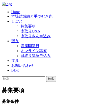
Skip
to
Home
content
結城紬の老舗「奥順」では、良質の糸を
奥順株式会社
本場結城紬と手つむぎ糸
つむいでくださる糸取りさんを、随時
しごと
募集要項
募集しています。
糸取りQ&A
糸取りさん申込み
習う
講座開講日
オンライン講座
糸取り講座申込み
道具
お問い合わせ
Blog
検
索:
募集要項
募集条件