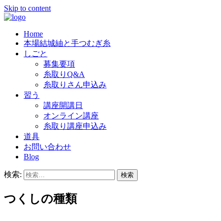
Skip to content
Home
結城紬の老舗「奥順」では、良質の糸を
奥順株式会社
本場結城紬と手つむぎ糸
つむいでくださる糸取りさんを、随時
しごと
募集要項
募集しています。
糸取りQ&A
糸取りさん申込み
習う
講座開講日
オンライン講座
糸取り講座申込み
道具
お問い合わせ
Blog
検索:
つくしの種類