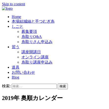
Skip to content
Home
結城紬の老舗「奥順」では、良質の糸を
奥順株式会社
本場結城紬と手つむぎ糸
つむいでくださる糸取りさんを、随時
しごと
募集要項
募集しています。
糸取りQ&A
糸取りさん申込み
習う
講座開講日
オンライン講座
糸取り講座申込み
道具
お問い合わせ
Blog
検索:
2019年 奥順カレンダー