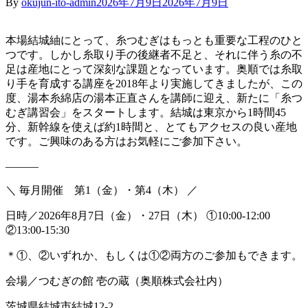
By
okujun-ito-admin
2026年7月9日
2026年7月9日
本場結城紬にとって、糸つむぎはもっとも重要な工程のひと
つです。しかし糸取り手の後継者不足と、それに伴う糸の不
足は産地にとって深刻な課題となっています。奥順では糸取
り手を育成する講座を2018年より実施してきましたが、この
度、湯本糸綿店の湯本正直さんを講師に迎え、新たに「糸つ
むぎ講習会」をスタートします。結城は東京から1時間45
分、新幹線を使えば約1時間と、とてもアクセスの良い産地
です。ご興味のある方はお気軽にご参加下さい。
———
＼ 毎月開催 第1（金）・第4（木） ／
日時／2026年8月7日（金）・27日（木） ①10:00-12:00
②13:00-15:30
＊①、②いずれか、もしくは①②両方のご参加もできます。
会場／つむぎの館 壱の蔵（奥順株式会社内）
茨城県結城市結城12-2