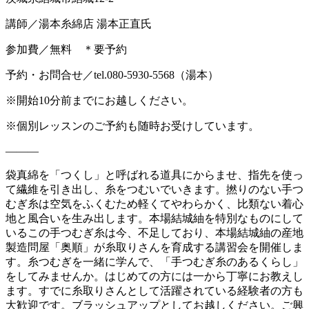
講師／湯本糸綿店 湯本正直氏
参加費／無料 ＊要予約
予約・お問合せ／tel.080-5930-5568（湯本）
※開始10分前までにお越しください。
※個別レッスンのご予約も随時お受けしています。
———
袋真綿を「つくし」と呼ばれる道具にからませ、指先を使っ
て繊維を引き出し、糸をつむいでいきます。撚りのない手つ
むぎ糸は空気をふくむため軽くてやわらかく、比類ない着心
地と風合いを生み出します。本場結城紬を特別なものにして
いるこの手つむぎ糸は今、不足しており、本場結城紬の産地
製造問屋「奥順」が糸取りさんを育成する講習会を開催しま
す。糸つむぎを一緒に学んで、「手つむぎ糸のあるくらし」
をしてみませんか。はじめての方には一から丁寧にお教えし
ます。すでに糸取りさんとして活躍されている経験者の方も
大歓迎です。ブラッシュアップとしてお越しください。ご興