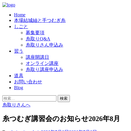
Skip
to
Home
content
結城紬の老舗「奥順」では、良質の糸を
奥順株式会社
本場結城紬と手つむぎ糸
つむいでくださる糸取りさんを、随時
しごと
募集要項
募集しています。
糸取りQ&A
糸取りさん申込み
習う
講座開講日
オンライン講座
糸取り講座申込み
道具
お問い合わせ
Blog
検
索:
糸取りさんへ
糸つむぎ講習会のお知らせ2026年8月