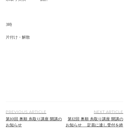
3時
片付け・解散
PREVIOUS ARTICLE
NEXT ARTICLE
第10回 奥順 糸取り講座 開講の
第12回 奥順 糸取り講座 開講の
投
お知らせ
お知らせ 定員に達し受付を終