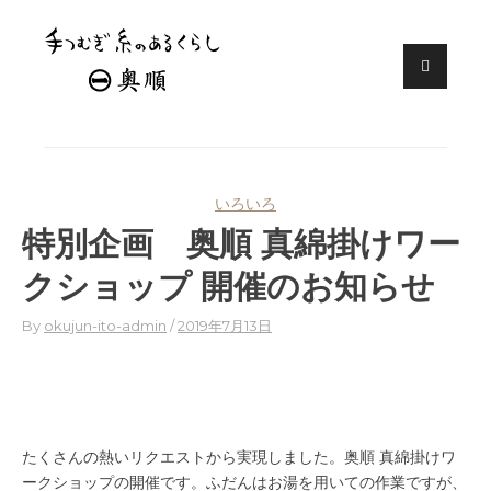
Skip
結城紬の老舗「奥順」では、良質の
奥順株式会社
糸をつむいでくださる糸取りさん
to
を、随時募集しています。
content
いろいろ
特別企画 奥順 真綿掛けワー
クショップ 開催のお知らせ
By
okujun-ito-admin
2019年7月13日
たくさんの熱いリクエストから実現しました。奥順 真綿掛けワ
ークショップの開催です。ふだんはお湯を用いての作業ですが、