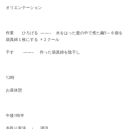
オリエンテーション
作業 ひろげる ——– 水をはった盥の中で煮た繭5～６個を
袋真綿１枚にする × 2 クール
干す ——– 作った袋真綿を陰干し
12時
お昼休憩
午後1時半
糸取り実演 ・ 講評