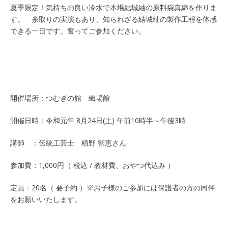
夏季限定！気持ちの良い冷水で本場結城紬の原料袋真綿を作りま
す。 糸取りの実演もあり、知られざる結城紬の製作工程を体感
できる一日です。奮ってご参加ください。
開催場所：つむぎの館 織場館
開催日時：令和元年 8月24日(土) 午前10時半～午後3時
講師 ：伝統工芸士 植野 智恵さん
参加費：1,000円（ 税込 / 教材費、おやつ代込み ）
定員：20名（ 要予約 ）※お子様のご参加には保護者の方の同伴
をお願いいたします。